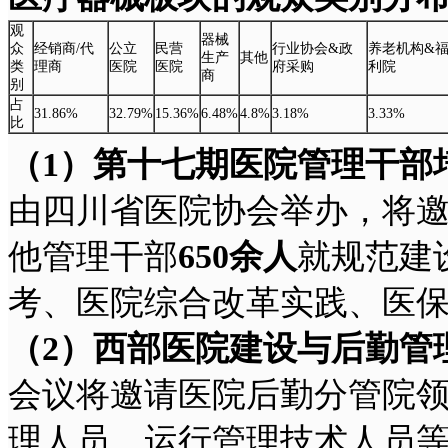
观
器械
众
经销商/代
公立
民营
行业协会&政
养老机构&
生产
其他
类
理商
医院
医院
府采购
利院
商
别
占
31.86%
32.79%
15.36%
6.48%
4.8%
3.18%
3.33%
比
（1
）第十七期医院管理干部
由四川省医院协会举办，将
他管理干部
650
余人
就规范建
考、医院综合改革实践、医
（2
）西部医院建设与后勤管
会议将邀请医院后勤分管院
理人员、运行管理技术人员