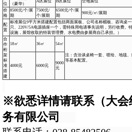
A区展位
B区展位
空地展位
位
（豪华）
价
8500元/个/展
7500元/
6500元/个/展
900元/㎡/展期
格
期
个/展期
期
标准展位9平方米搭建配置包括两面展板、公司名称楣板、咨询桌
配
只、220V/5A电源插座一个，需特殊用电请事先说明，另行收费
置
设施，展馆收取的特装管理费、水电费由参展商自己承担。）
合
18㎡
36㎡
54㎡
作
桁
架
注：含洽谈桌椅一套、喷绘、地毯、
标
等基本配置。
9000
准
4000元
6000元
元
搭
建
※欲悉详情请联系（大会
务有限公司