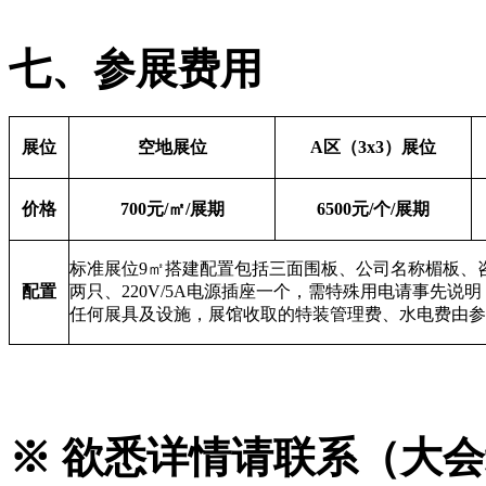
七、参展费用
展位
空地展位
A
区（
3x3
）展位
价格
700
元
/
㎡
/
展期
6500
元
/
个
/
展期
标准展位
9
㎡搭建配置包括三面围板、公司名称楣板、
配置
两只、
220V/5A
电源插座一个，需特殊用电请事先说明
任何展具及设施，展馆收取的特装管理费、水电费由参
※
欲悉详情请联系（大会